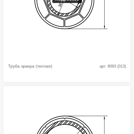
Труба эркера (теплая)
арт. 8093 (013)