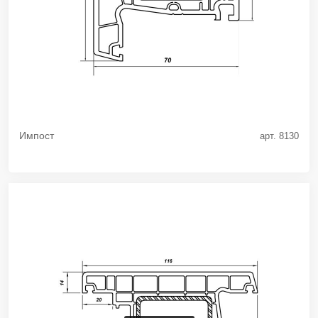
Импост
арт. 8130