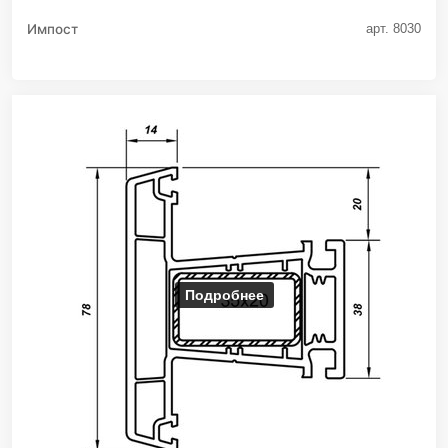
Импост
арт. 8030
Подробнее