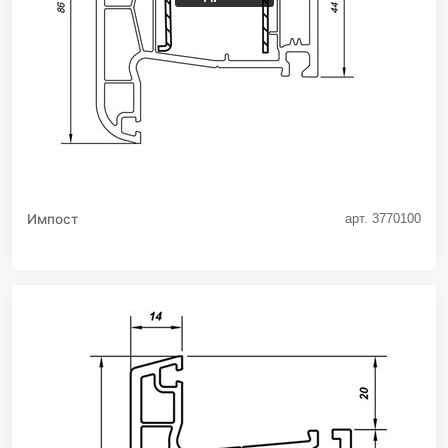
Импост
арт. 3770100