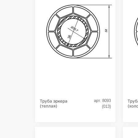
арт. 8093
Труба эркера
Труб
(теплая)
(хол
(013)