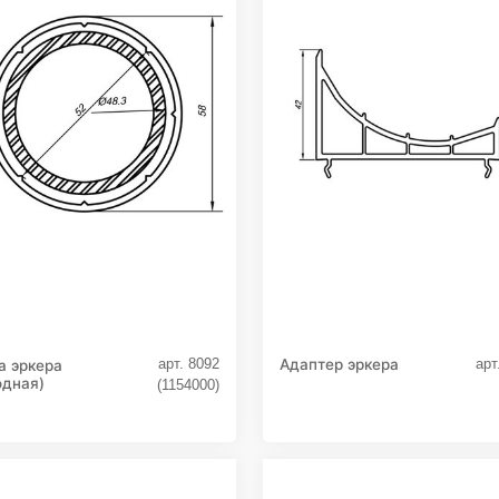
Адаптер эркера
арт. 8092
арт
а эркера
одная)
(1154000)