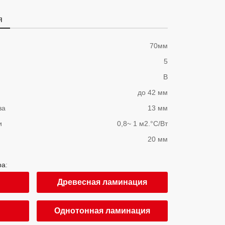
я
70мм
5
B
до 42 мм
за
13 мм
и
0,8~ 1 м2.°С/Вт
20 мм
ра
:
Древесная ламинация
Однотонная ламинация