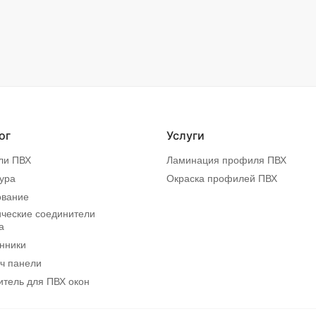
ог
Услуги
ли ПВХ
Ламинация профиля ПВХ
ура
Окраска профилей ПВХ
ование
ческие соединители
а
нники
ч панели
итель для ПВХ окон